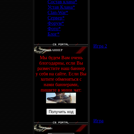
Состав клана*
Устав Клана*
Clan-War*
Сервер*
Форум*
Фото*
Просмотров: 524 | 
Блог*
Игра 2
Наш БАННЕР
Мы будем Вам очень
блогодарны, если Вы
разместите наш баннер
у себя на сайте. Если Вы
хотите обменяться с
нами баннерами,
пишите в мини чат:
Просмотров: 627 | 
Игра
Friends