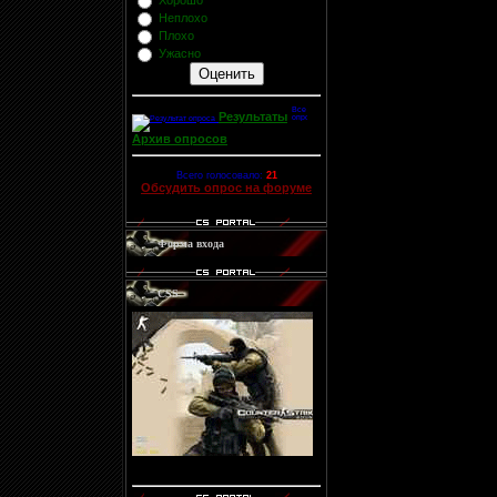
Хорошо
Неплохо
Плохо
Ужасно
Результаты
Архив опросов
Всего голосовало:
21
Обсудить опрос на форуме
Форма входа
CSS
Код