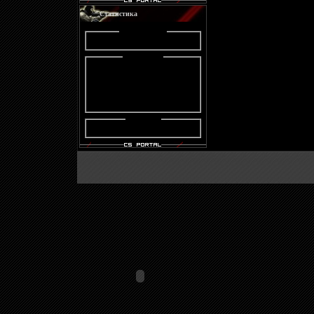
Статистика
Statistik :
Online :
Онлайн всего:
1
Гостей:
1
Пользователей:
0
Users :