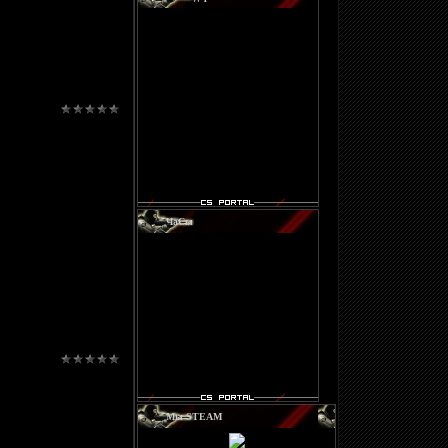
ЧаСы
Мы STEAM