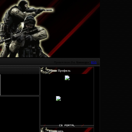
Приветствую Вас
Бомжара
|
RSS
Мини Профиль
Добрый день, Бомжара
!
Чувак, мы рады Тебя
видеть. Зайди под своим
мылом или
автаризуйця))!
Календарь