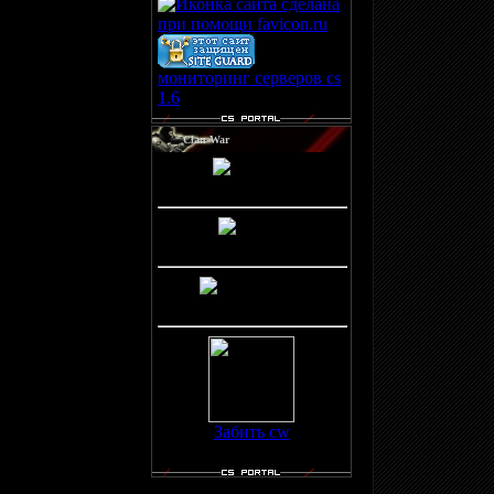
мониторинг серверов cs
1.6
Clan-War
Победы(3)
Ничьи(0)
Поражения(0)
Забить cw