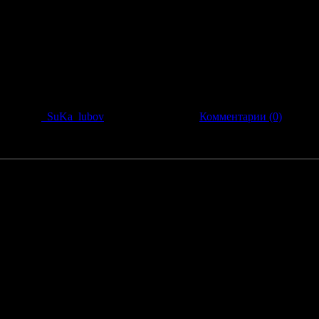
Добавил:
_SuKa_lubov
| Дата:
20.08.2010
|
Комментарии (0)