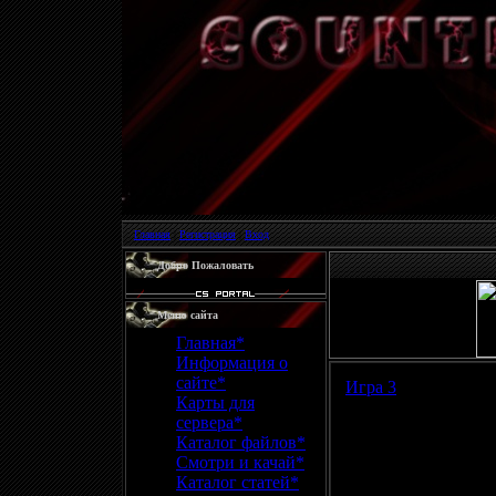
Главная
|
Регистрация
|
Вход
Добро Пожаловать
Меню сайта
Главная*
Информация о
сайте*
Игра 3
Карты для
сервера*
Каталог файлов*
Смотри и качай*
Каталог статей*