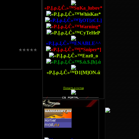
«P.Į.ρ.ξ.Ĉ.»™SuKa_lubov*
«P.Į.ρ.ξ.Ĉ»™WhisKas*
«P.Į.ρ.ξ.Ĉ»™ЂOT[zCL]
«P.Į.ρ.ξ.Ĉ»™Warning*
«P.Į.ρ.ξ.Ĉ»™CyTeHeP
«P.Į.ρ.ξ.Ĉ»™ENABLE^^
«P.Į.ρ.ξ.Ĉ»™[*Sniper*]
«P.Į.ρ.ξ.Ĉ»™Enz0_o
«P.Į.ρ.ξ.Ĉ»™$.ά.$.[ħ].ά
«P.Į.ρ.ξ.Ĉ»™D1[M]ON.ά
[
Попасть в состав
]
StaTis