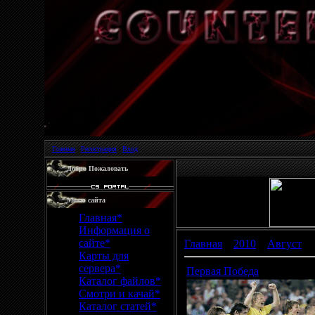
Главная
|
Регистрация
|
Вход
Добро Пожаловать
Меню сайта
Главная*
Информация о
сайте*
Главная
»
2010
»
Август
»
Карты для
сервера*
Первая Победа
Каталог файлов*
Смотри и качай*
Каталог статей*