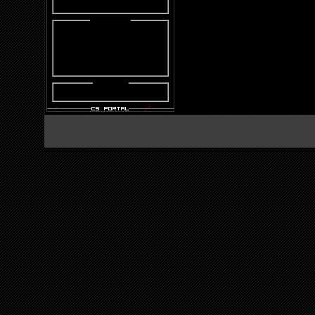
Online :
Онлайн всего:
1
Гостей:
1
Пользователей:
0
Users :