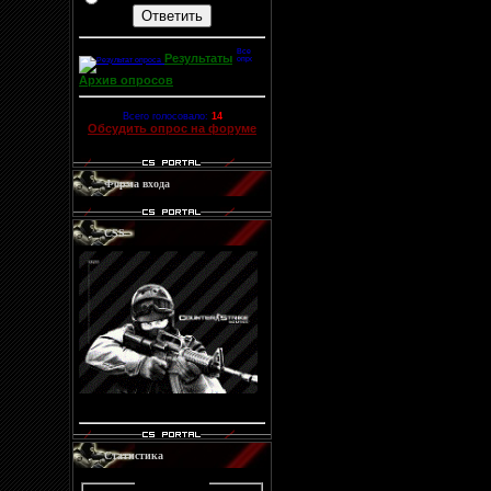
Результаты
Архив опросов
Всего голосовало:
14
Обсудить опрос на форуме
Форма входа
CSS
Код
Статистика
Statistik :