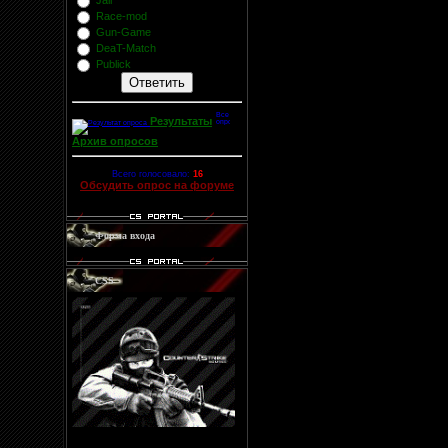
Jail
Race-mod
Gun-Game
DeaT-Match
Publick
Результаты
Архив опросов
Всего голосовало:
16
Обсудить опрос на форуме
Форма входа
CSS