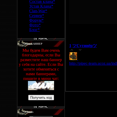
Состав клана*
Устав Клана*
Clan-War*
Сервер*
Форум*
Фото*
Просмотров
: 738 |
Добави
Блог*
Всего комментариев
:
1
Наш БАННЕР
1
ツСутинёрツ
(01.09.2010 15:
Мы будем Вам очень
0
блогодарны, если Вы
Сервер
разместите наш баннер
http://pipec-team.ucoz.ua/in
у себя на сайте. Если Вы
хотите обменяться с
нами баннерами,
Добавлять к
пишите в мини чат:
Friends