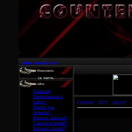
Главная
|
Регистрация
|
Вход
Добро Пожаловать
Меню сайта
Главная*
Информация о
сайте*
Главная
»
2010
»
Август
»
Карты для
сервера*
Сервер
Каталог файлов*
Смотри и качай*
Каталог статей*