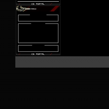
Код
Статистика
Statistik :
Online :
Онлайн всего:
1
Гостей:
1
Пользователей:
0
Users :