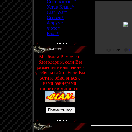
Состав клана*
Устав Клана*
Clan-War*
Сервер*
20.08.20
Форум*
Фото*
r-_^f
Блог*
Наш БАННЕР
1136
0
Мы будем Вам очень
блогодарны, если Вы
разместите наш баннер
у себя на сайте. Если Вы
хотите обменяться с
нами баннерами,
пишите в мини чат:
Friends