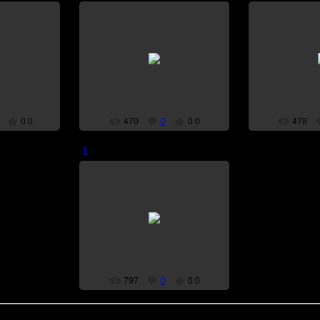
10
20.08.2010
20.0
l
r-_^fl
0.0
470
0
0.0
478
1
20.08.2010
r-_^fl
797
0
0.0