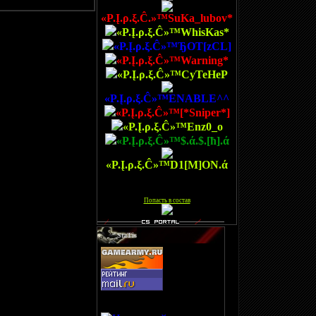
«P.Į.ρ.ξ.Ĉ.»™SuKa_lubov*
«P.Į.ρ.ξ.Ĉ»™WhisKas*
«P.Į.ρ.ξ.Ĉ»™ЂOT[zCL]
«P.Į.ρ.ξ.Ĉ»™Warning*
«P.Į.ρ.ξ.Ĉ»™CyTeHeP
«P.Į.ρ.ξ.Ĉ»™ENABLE^^
«P.Į.ρ.ξ.Ĉ»™[*Sniper*]
«P.Į.ρ.ξ.Ĉ»™Enz0_o
«P.Į.ρ.ξ.Ĉ»™$.ά.$.[ħ].ά
«P.Į.ρ.ξ.Ĉ»™D1[M]ON.ά
[
Попасть в состав
]
StaTis