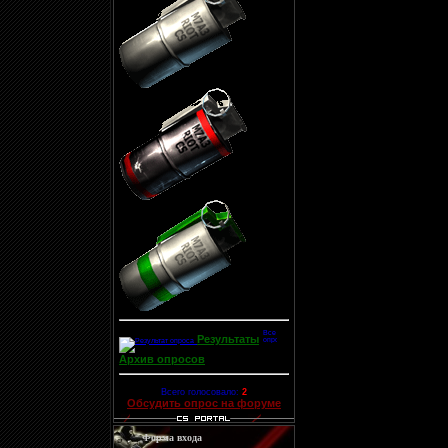
Результаты
Архив опросов
Всего голосовало:
2
Обсудить опрос на форуме
Форма входа