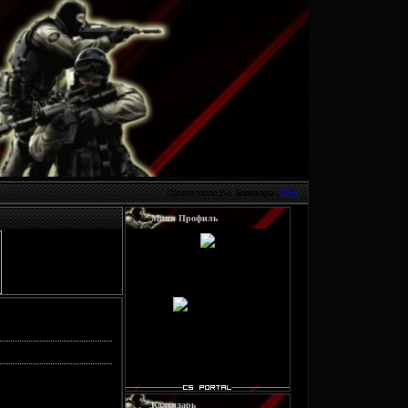
Приветствую Вас
Бомжара
|
RSS
Мини Профиль
Доброй ночи, Бомжара
!
Чувак, мы рады Тебя
видеть. Зайди под своим
мылом или
автаризуйця))!
Календарь