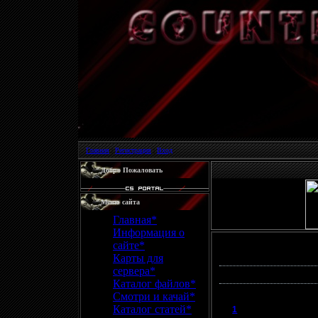
Главная
|
Регистрация
|
Вход
Добро Пожаловать
Меню сайта
Главная*
Информация о
сайте*
Фотографий:
4
| Ал
Карты для
сервера*
Новые фотографии
Каталог файлов*
Смотри и качай*
Каталог статей*
1