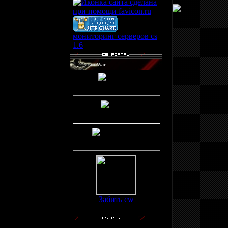
мониторинг серверов cs
1.6
Clan-War
Победы(3)
Ничьи(0)
Поражения(0)
Забить cw