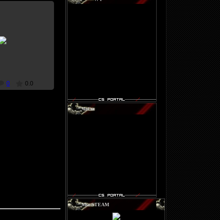
8.2010
r-_^fl
0
0.0
ЧаСы
Мы STEAM