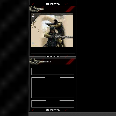
CSS
Код
Статистика
Statistik :
Online :
Онлайн всего:
1
Гостей:
1
Пользователей:
0
Users :