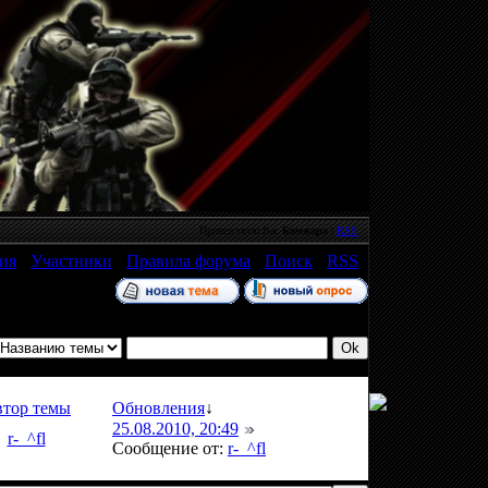
Приветствую Вас
Бомжара
|
RSS
ия
·
Участники
·
Правила форума
·
Поиск
·
RSS
]
тор темы
Обновления
↓
25.08.2010, 20:49
r-_^fl
Сообщение от:
r-_^fl