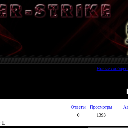
[
Новые сообщен
Фильтр по:
Ответы
Просмотры
Ав
0
1393
:
1
.