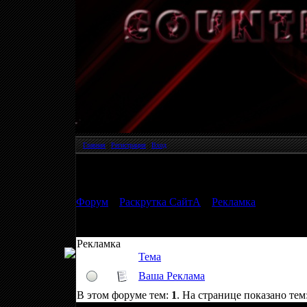
Главная
|
Регистрация
|
Вход
Страница
1
из
1
1
Форум
»
Раскрутка СайтА
»
Рекламка
Рекламка
Тема
Ваша Реклама
В этом форуме тем:
1
. На странице показано тем