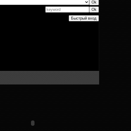
Поиск:
Вы
не можете
создавать темы
Вы
не можете
создавать опросы
Вы
не можете
прикреплять файлы
Вы
не можете
отвечать на сообщения