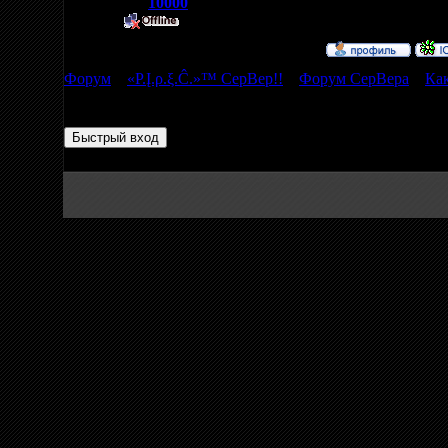
Репутация:
10000
Статус:
Форум
»
«P.Į.ρ.ξ.Ĉ.»™ СерВер!!
»
Форум СерВера
»
Как
Страница
1
из
1
1