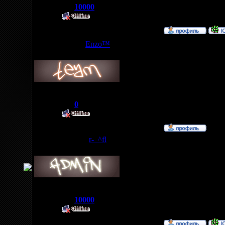
Репутация:
10000
Статус:
Enzo™
Дата: Вторник, 31
Рядовой
Ессли можно glass
Группа: Друзья
Сообщений:
3
Репутация:
0
Статус:
r-_^fl
Дата: Среда, 01.0
Звезда Клана
Мы подумаем!!!
url=http://bars.funp
Группа: Администраторы
Сообщений:
28
Репутация:
10000
Статус: