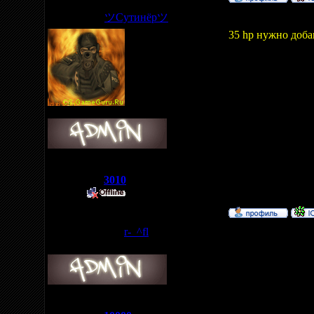
ツСутинёрツ
Дата: Среда, 01.0
35 hp нужно доба
ЗадРоТ
Группа: Администраторы
Сообщений:
6
Репутация:
3010
Статус:
r-_^fl
Дата: Среда, 01.0
Звезда Клана
и speedrace_v2
url=http://bars.funp
Группа: Администраторы
Сообщений:
28