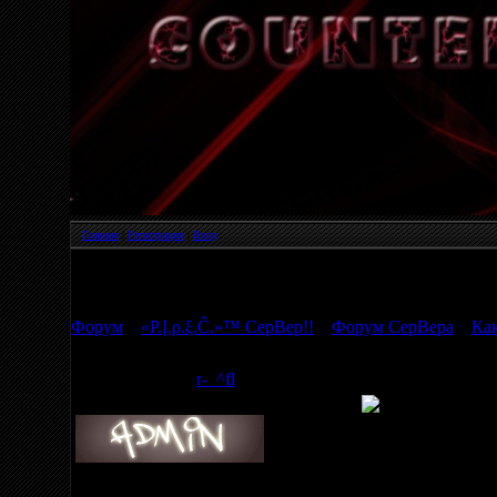
Главная
|
Регистрация
|
Вход
Страница
1
из
1
1
Форум
»
«P.Į.ρ.ξ.Ĉ.»™ СерВер!!
»
Форум СерВера
»
Как
Какие Засунуть карты?
r-_^fl
Дата: Вторник, 31
Звезда Клана
url=http://bars.funp
Группа: Администраторы
Сообщений:
28