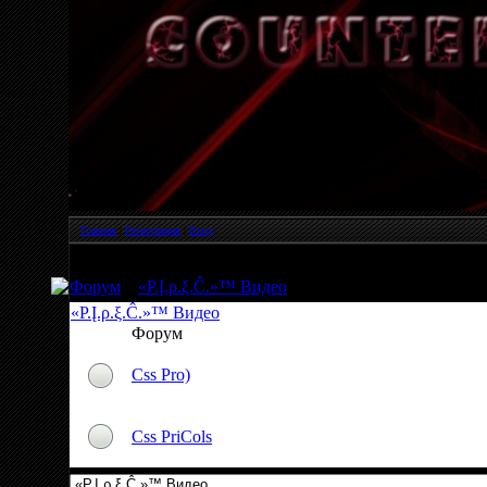
Главная
|
Регистрация
|
Вход
Форум
»
«P.Į.ρ.ξ.Ĉ.»™ Видео
«P.Į.ρ.ξ.Ĉ.»™ Видео
Форум
Css Pro)
Css PriCols