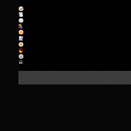
Страница
1
из
1
1
Обычная тема (Есть новые сообщения)
Обычная тема
Обычная тема (Нет новых сообщений)
Тема - опрос
Горячая тема (Есть новые сообщения)
Важная тема
Горячая тема (Нет новых сообщений)
Горячая тема
Закрытая тема (Нет новых сообщений)
Закрытая тема