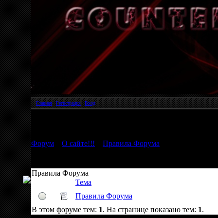
Главная
|
Регистрация
|
Вход
Страница
1
из
1
1
Форум
»
О сайте!!!
»
Правила Форума
Правила Форума
Тема
Правила Форума
В этом форуме тем:
1
. На странице показано тем:
1
.